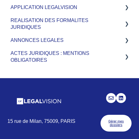
APPLICATION LEGALVISION
Facturation
REALISATION DES FORMALITES
Informations générales
Guide utilisateur - App LV
JURIDIQUES
Guide utilisateur - Intégration SEPTEO
ANNONCES LEGALES
Dépôts et Enregistrements
Mises à jour
ACTES JURIDIQUES : MENTIONS
Modification de société
Création de société
OBLIGATOIRES
Registre national des entreprises
Autres
Création
Création de société
Modification de société
Modification
Fermetures & dissolutions
15 rue de Milan,
75009,
PARIS