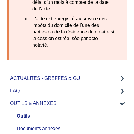
délai d'un mois à compter de la date
de l'acte.
L'acte est enregistré au service des
impôts du domicile de l'une des
parties ou de la résidence du notaire si
la cession est réalisée par acte
notarié.
ACTUALITES - GREFFES & GU
FAQ
Délais de traitement actuels des greffes
OUTILS & ANNEXES
Actualités passées
Tarifs
Nouveau dossier
Outils
Suivi dossiers
Documents annexes